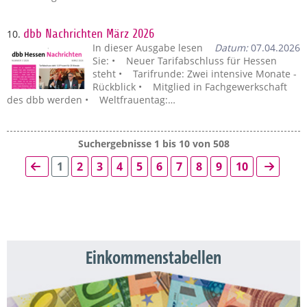
10.
dbb Nachrichten März 2026
In dieser Ausgabe lesen
Datum:
07.04.2026
Sie: • Neuer Tarifabschluss für Hessen
steht • Tarifrunde: Zwei intensive Monate -
Rückblick • Mitglied in Fachgewerkschaft
des dbb werden • Weltfrauentag:…
Suchergebnisse 1 bis 10 von 508
1
2
3
4
5
6
7
8
9
10
Einkommenstabellen