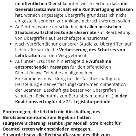
im öffentlichen Dienst
konnten wir erreichen, d
ass die
Generalstaatsanwaltschaft eine Rundverfügung erlassen
hat
, wonach angezeigte Übergriffe grundsätzlich nicht
eingestellt, sondern zur Anklage gebracht werden sollen
Außerdem wurde entschieden,
bei allen hessischen
Staatsanwaltschaften
Sonderdezernate
zur Bearbeitung
von Übergriffen auf Beschäftigte einzurichten
Nach Veröffentlichung unserer Studie zu Übergriffen auf
Lehrkräfte wurde die
Verbesserung des Schutzes von
Lehrkräften
auf den Weg gebracht
Auf unser Ersuchen hin erfolgte die
Aufnahme
entsprechender Passagen
für den öffentlichen
Dienst (bspw. Teilhabe an allgemeiner
Einkommensentwicklung für die Tarifbeschäftigten,
Herstellung einer verfassungskonformen Alimentation
der Beamten, Beschäftigte besser vor Übergriffen
schützen, Bekenntnis zumBerufsbeamtentum...)
in den
Koalitionsvertrag
für die 21. Legislaturperiode.
Forderungen, die letztlich die Abschaffung des
Berufsbeamtentums zum Ergebnis hätten
(Bürgerversicherung, Hamburger Modell, Streikrecht für
Beamte) treten wir entschieden entgegen.
So wurde bspw. die Rechtsauffassung des dbb zum