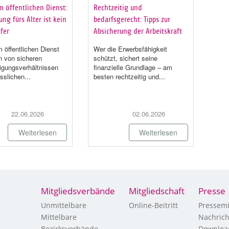
m öffentlichen Dienst:
Rechtzeitig und
ng fürs Alter ist kein
bedarfsgerecht: Tipps zur
fer
Absicherung der Arbeitskraft
 öffentlichen Dienst
Wer die Erwerbsfähigkeit
en von sicheren
schützt, sichert seine
igungsverhältnissen
finanzielle Grundlage – am
sslichen...
besten rechtzeitig und...
22.06.2026
02.06.2026
Weiterlesen
Weiterlesen
Mitgliedsverbände
Mitgliedschaft
Presse
Unmittelbare
Online-Beitritt
Pressemi
Mittelbare
Nachric
Bezirksverbände
Downloa