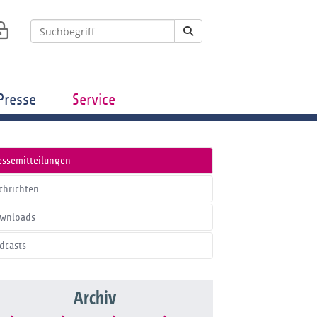
Presse
Service
essemitteilungen
chrichten
wnloads
dcasts
Archiv