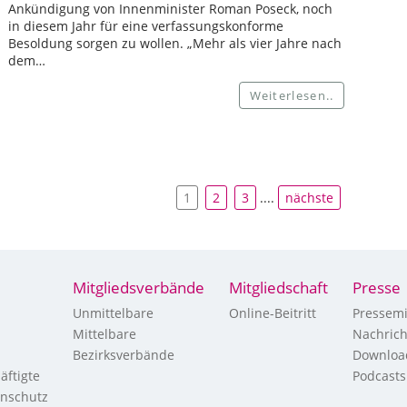
Ankündigung von Innenminister Roman Poseck, noch
in diesem Jahr für eine verfassungskonforme
Besoldung sorgen zu wollen. „Mehr als vier Jahre nach
dem…
Weiterlesen..
1
2
3
....
nächste
Mitgliedsverbände
Mitgliedschaft
Presse
Unmittelbare
Online-Beitritt
Pressemi
Mittelbare
Nachric
Bezirksverbände
Downloa
äftigte
Podcasts
enschutz