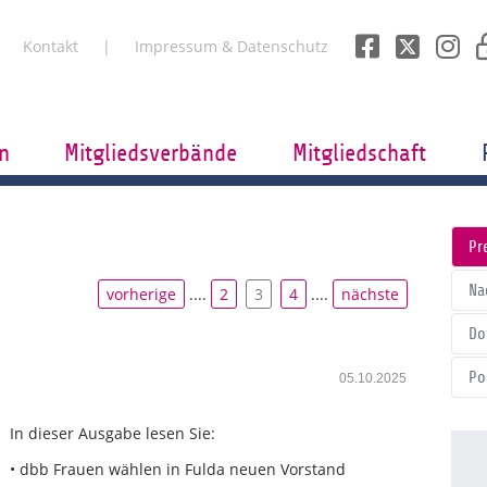
Kontakt
Impressum & Datenschutz
n
Mitgliedsverbände
Mitgliedschaft
Pr
Na
vorherige
....
2
3
4
....
nächste
Do
Po
05.10.2025
In dieser Ausgabe lesen Sie:
• dbb Frauen wählen in Fulda neuen Vorstand