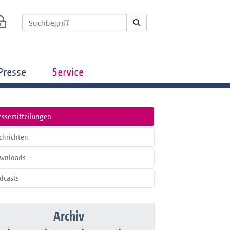
Presse
Service
essemitteilungen
chrichten
wnloads
dcasts
Archiv