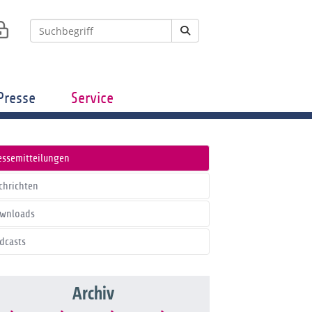
Presse
Service
essemitteilungen
chrichten
wnloads
dcasts
Archiv