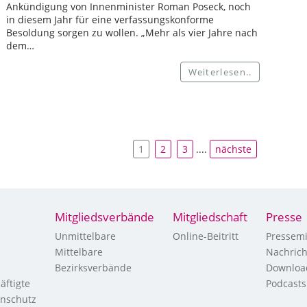
Ankündigung von Innenminister Roman Poseck, noch
in diesem Jahr für eine verfassungskonforme
Besoldung sorgen zu wollen. „Mehr als vier Jahre nach
dem…
Weiterlesen..
1
2
3
....
nächste
Mitgliedsverbände
Mitgliedschaft
Presse
Unmittelbare
Online-Beitritt
Pressemi
Mittelbare
Nachric
Bezirksverbände
Downloa
äftigte
Podcasts
enschutz