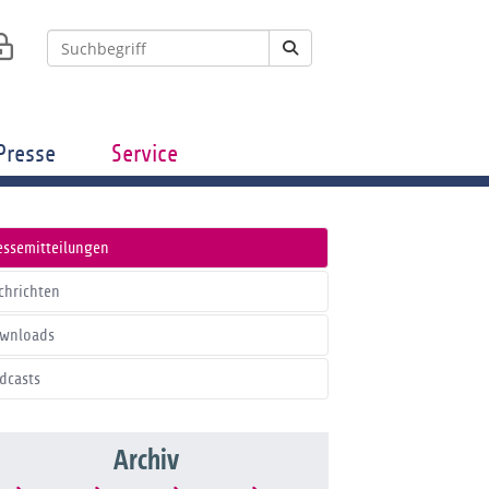
Presse
Service
essemitteilungen
chrichten
wnloads
dcasts
Archiv