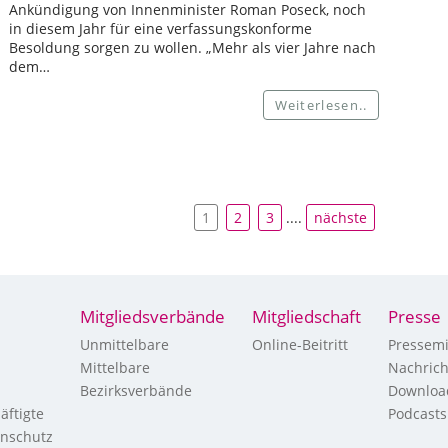
Ankündigung von Innenminister Roman Poseck, noch
in diesem Jahr für eine verfassungskonforme
Besoldung sorgen zu wollen. „Mehr als vier Jahre nach
dem…
Weiterlesen..
1
2
3
....
nächste
Mitgliedsverbände
Mitgliedschaft
Presse
Unmittelbare
Online-Beitritt
Pressemi
Mittelbare
Nachric
Bezirksverbände
Downloa
äftigte
Podcasts
enschutz