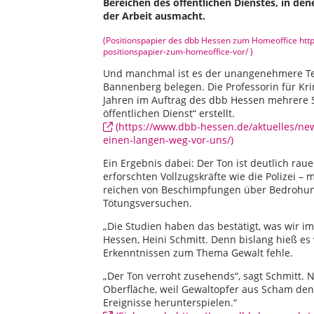
Bereichen des öffentlichen Dienstes, in de
der Arbeit ausmacht.
(Positionspapier des dbb Hessen zum Homeoffice http
positionspapier-zum-homeoffice-vor/ )
Und manchmal ist es der unangenehmere Teil 
Bannenberg belegen. Die Professorin für Kr
Jahren im Auftrag des dbb Hessen mehrere 
öffentlichen Dienst“ erstellt.
(https://www.dbb-hessen.de/aktuelles/ne
einen-langen-weg-vor-uns/)
Ein Ergebnis dabei: Der Ton ist deutlich raue
erforschten Vollzugskräfte wie die Polizei 
reichen von Beschimpfungen über Bedrohunge
Tötungsversuchen.
„Die Studien haben das bestätigt, was wir i
Hessen, Heini Schmitt. Denn bislang hieß es 
Erkenntnissen zum Thema Gewalt fehle.
„Der Ton verroht zusehends“, sagt Schmitt. N
Oberfläche, weil Gewaltopfer aus Scham den
Ereignisse herunterspielen.“