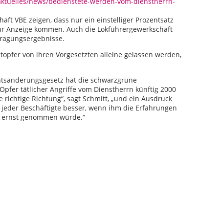
aktuelles/news/bedienstete-werden-vom-dienstherrn-
t VBE zeigen, dass nur ein einstelliger Prozentsatz
zur Anzeige kommen. Auch die Lokführergewerkschaft
fragungsergebnisse.
pfer von ihren Vorgesetzten alleine gelassen werden,
htsänderungsgesetz hat die schwarzgrüne
pfer tätlicher Angriffe vom Dienstherrn künftig 2000
ie richtige Richtung“, sagt Schmitt, „und ein Ausdruck
 jeder Beschäftigte besser, wenn ihm die Erfahrungen
er ernst genommen würde.“