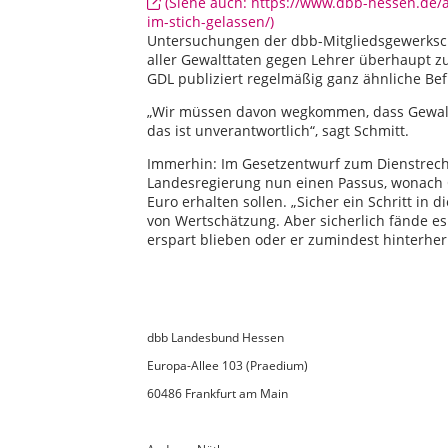
(Siehe auch: https://www.dbb-hessen.de/
im-stich-gelassen/)
Untersuchungen der dbb-Mitgliedsgewerkschaf
aller Gewalttaten gegen Lehrer überhaupt 
GDL publiziert regelmäßig ganz ähnliche Be
„Wir müssen davon wegkommen, dass Gewalto
das ist unverantwortlich“, sagt Schmitt.
Immerhin: Im Gesetzentwurf zum Dienstrec
Landesregierung nun einen Passus, wonach O
Euro erhalten sollen. „Sicher ein Schritt in d
von Wertschätzung. Aber sicherlich fände es
erspart blieben oder er zumindest hinterh
dbb Landesbund Hessen
Europa-Allee 103 (Praedium)
60486 Frankfurt am Main