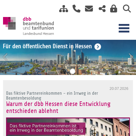
Einkommensrunde TV-H 2026
Für den öffentlichen Dienst in Hessen
20.07.2026
Das fiktive Partnereinkommen – ein Irrweg in der
Beamtenbesoldung
Warum der dbb Hessen diese Entwicklung
entschieden ablehnt