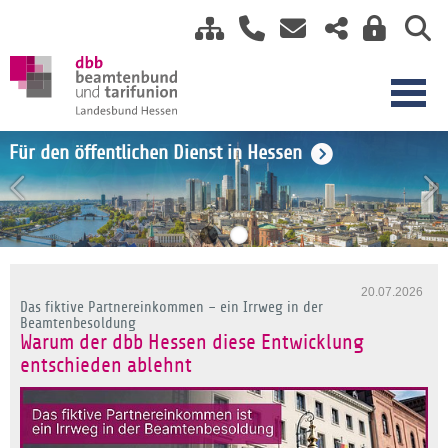
Einkommensrunde TV-H 2026
Für den öffentlichen Dienst in Hessen
20.07.2026
Das fiktive Partnereinkommen – ein Irrweg in der
Beamtenbesoldung
Warum der dbb Hessen diese Entwicklung
entschieden ablehnt