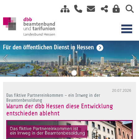
Einkommensrunde TV-H 2026
Für den öffentlichen Dienst in Hessen
20.07.2026
Das fiktive Partnereinkommen – ein Irrweg in der
Beamtenbesoldung
Warum der dbb Hessen diese Entwicklung
entschieden ablehnt