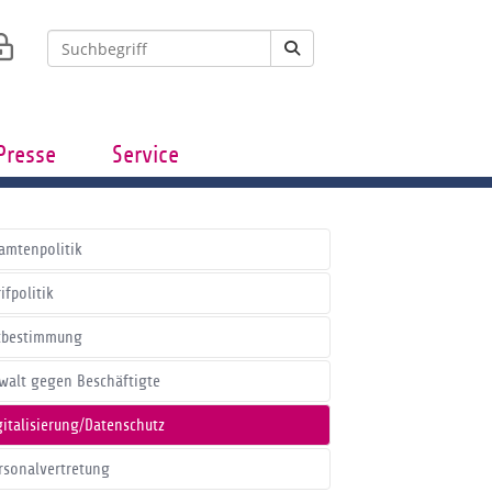
Presse
Service
amtenpolitik
ifpolitik
tbestimmung
walt gegen Beschäftigte
gitalisierung/Datenschutz
rsonalvertretung