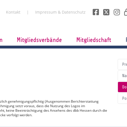
Kontakt
Impressum & Datenschutz
n
Mitgliedsverbände
Mitgliedschaft
Pr
Na
Do
Po
tzlich genehmigungspflichtig (Ausgenommen Berichterstattung
ehmigung setzt voraus, dass die Nutzung des Logos im
t, keine Beeinträchtigung des Ansehens des dbb Hessen durch die
cke verfolgt werden.