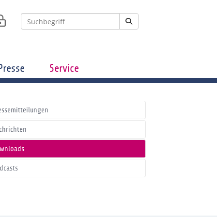
Presse
Service
essemitteilungen
chrichten
wnloads
dcasts