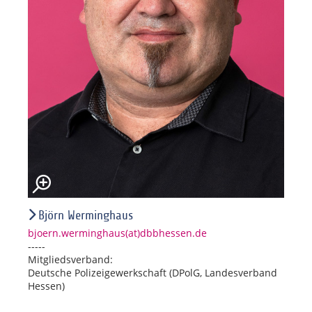
Björn Werminghaus
bjoern.werminghaus(at)dbbhessen.de
-----
Mitgliedsverband:
Deutsche Polizeigewerkschaft (DPolG, Landesverband
Hessen)