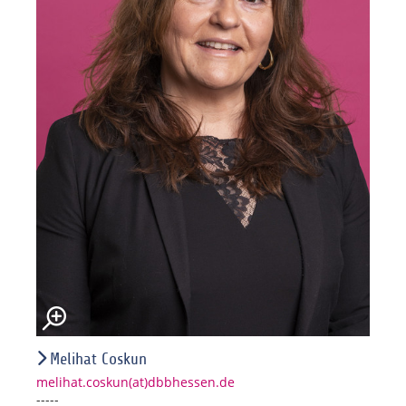
Melihat Coskun
melihat.coskun(at)dbbhessen.de
-----