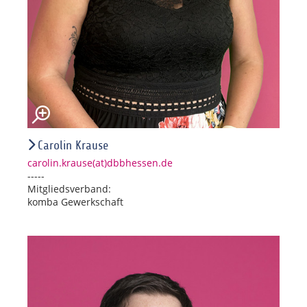
Carolin Krause
carolin.krause(at)dbbhessen.de
-----
Mitgliedsverband:
komba Gewerkschaft