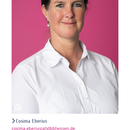
Cosima Eberius
cosima.eberius(at)dbbhessen.de