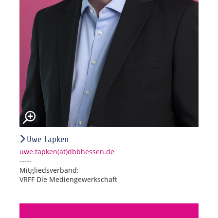
Uwe Tapken
uwe.tapken(at)dbbhessen.de
-----
Mitgliedsverband:
VRFF Die Mediengewerkschaft