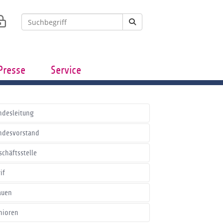
Presse
Service
ndesleitung
ndesvorstand
schäftsstelle
if
auen
nioren