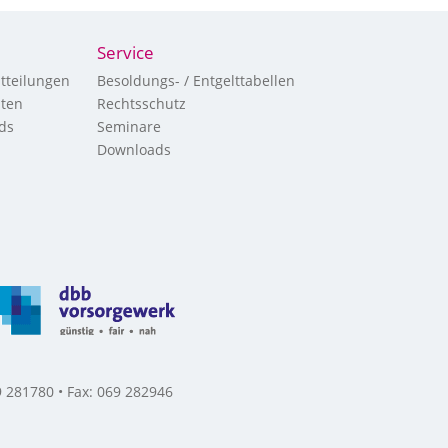
Service
tteilungen
Besoldungs- / Entgelttabellen
hten
Rechtsschutz
ds
Seminare
Downloads
 281780 • Fax: 069 282946