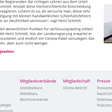
 die Regierenden die richtigen Lehren aus dem Urteil
Schmitt. Anstatt diese höchstrichterliche Entscheidung
eagieren, scheint es so, als versuche man, diese sehr
tätigung mit kleinen handwerklichen Schönheitsfehlern
s an Deutlichkeit vermissen“, sagt Heini Schmitt.
llen wesentlichen Punkten für verfassungswidrig erklärt.
det Heini Schmitt. Von der Landesregierung erwartet er
zustellen und endlich ein Corona-Paket vorzulegen, das
hr, aber auch nicht weniger.
 gesehen
Mitgliedsverbände
Mitgliedschaft
Presse
Unmittelbare
Online-Beitritt
Pressemi
Mittelbare
Nachric
Bezirksverbände
Downloa
äftigte
Podcasts
enschutz