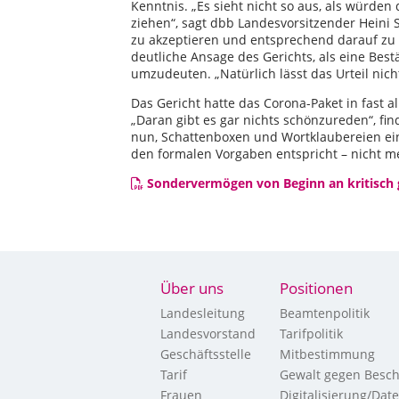
Kenntnis. „Es sieht nicht so aus, als würden
ziehen“, sagt dbb Landesvorsitzender Heini 
zu akzeptieren und entsprechend darauf zu r
deutliche Ansage des Gerichts, als eine Bes
umzudeuten. „Natürlich lässt das Urteil nicht
Das Gericht hatte das Corona-Paket in fast a
„Daran gibt es gar nichts schönzureden“, fin
nun, Schattenboxen und Wortklaubereien ein
den formalen Vorgaben entspricht – nicht me
Sondervermögen von Beginn an kritisch
Über uns
Positionen
Landesleitung
Beamtenpolitik
Landesvorstand
Tarifpolitik
Geschäftsstelle
Mitbestimmung
Tarif
Gewalt gegen Besch
Frauen
Digitalisierung/Dat