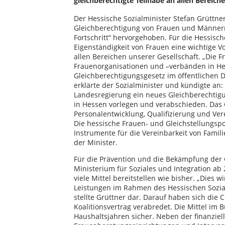
gleichberechtigte Teilhabe an allen Bereiche
Der Hessische Sozialminister Stefan Grüttne
Gleichberechtigung von Frauen und Männern 
Fortschritt“ hervorgehoben. Für die Hessisch
Eigenständigkeit von Frauen eine wichtige V
allen Bereichen unserer Gesellschaft. „Die Fr
Frauenorganisationen und –verbänden in Hes
Gleichberechtigungsgesetz im öffentlichen D
erklärte der Sozialminister und kündigte an:
Landesregierung ein neues Gleichberechtigun
in Hessen vorlegen und verabschieden. Das G
Personalentwicklung, Qualifizierung und Verei
Die hessische Frauen- und Gleichstellungspol
Instrumente für die Vereinbarkeit von Familie
der Minister.
Für die Prävention und die Bekämpfung der
Ministerium für Soziales und Integration ab 
viele Mittel bereitstellen wie bisher. „Dies 
Leistungen im Rahmen des Hessischen Sozial
stellte Grüttner dar. Darauf haben sich di
Koalitionsvertrag verabredet. Die Mittel i
Haushaltsjahren sicher. Neben der finanzie