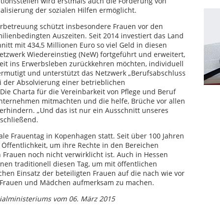
ionsstellen wird erstmals auch die Förderung von
ierung der sozialen Hilfen ermöglicht.
erbetreuung schützt insbesondere Frauen vor den
ilienbedingten Auszeiten. Seit 2014 investiert das Land
tt mit 434,5 Millionen Euro so viel Geld in diesen
tzwerk Wiedereinstieg (NeW) fortgeführt und erweitert,
zeit ins Erwerbsleben zurückkehren möchten, individuell
 ermutigt und unterstützt das Netzwerk „Berufsabschluss
ei der Absolvierung einer betrieblichen
Die Charta für die Vereinbarkeit von Pflege und Beruf
 Unternehmen mitmachten und die helfe, Brüche vor allen
rhindern. „Und das ist nur ein Ausschnitt unseres
bschließend.
ale Frauentag in Kopenhagen statt. Seit über 100 Jahren
Öffentlichkeit, um ihre Rechte in den Bereichen
Frauen noch nicht verwirklicht ist. Auch in Hessen
n traditionell diesen Tag, um mit öffentlichen
en Einsatz der beteiligten Frauen auf die nach wie vor
r Frauen und Mädchen aufmerksam zu machen.
zialministeriums vom 06. März 2015