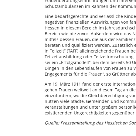
Frauenberatungseinrichtungen und Intervent
Schutzambulanzen im Rahmen der Kommunalis
Eine bedarfsgerechte und verlässliche Kind
negativen finanziellen Auswirkungen von fam
Hessen in diesem Bereich im Jahresdurchschni
Bereich wie nie zuvor. Außerdem wird das Ne
mittels dessen Frauen, die aus der Familien
beraten und qualifiziert werden. Zusätzlich
in Teilzeit“ (TAFF) alleinerziehende Frauen b
Teilzeitausbildung oder Teilzeitumschulung. 
sei ein „Erfolgsmodell“, bei dem bereits 50
Dingen in den Lebensläufen von Frauen zu ve
Engagements für die Frauen“, so Grüttner a
Am 19. März 1911 fand der erste Internation
gehen Frauen weltweit an diesem Tag an die 
einzufordern, wo die Gleichberechtigung von 
nutzen viele Städte, Gemeinden und Kommune
Veranstaltungen und unter großem persönlich
existierenden Ungerechtigkeiten gegenübe
Quelle: Pressemitteilung des Hessischen So