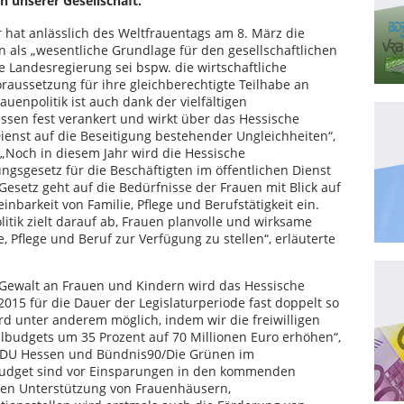
n unserer Gesellschaft.
r hat anlässlich des Weltfrauentags am 8. März die
als „wesentliche Grundlage für den gesellschaftlichen
e Landesregierung sei bspw. die wirtschaftliche
oraussetzung für ihre gleichberechtigte Teilhabe an
auenpolitik ist auch dank der vielfältigen
sen fest verankert und wirkt über das Hessische
ienst auf die Beseitigung bestehender Ungleichheiten“,
 „Noch in diesem Jahr wird die Hessische
gsgesetz für die Beschäftigten im öffentlichen Dienst
esetz geht auf die Bedürfnisse der Frauen mit Blick auf
nbarkeit von Familie, Pflege und Berufstätigkeit ein.
itik zielt darauf ab, Frauen planvolle und wirksame
, Pflege und Beruf zur Verfügung zu stellen“, erläuterte
 Gewalt an Frauen und Kindern wird das Hessische
2015 für die Dauer der Legislaturperiode fast doppelt so
wird unter anderem möglich, indem wir die freiwilligen
budgets um 35 Prozent auf 70 Millionen Euro erhöhen“,
e CDU Hessen und Bündnis90/Die Grünen im
m Budget sind vor Einsparungen in den kommenden
llen Unterstützung von Frauenhäusern,