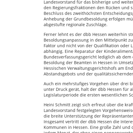
Landesvorstand für das bisherige und weite
den Regierungsfraktionen den Rücken und se
Beschluss des zweithöchsten Entscheidung
Anhebung der Grundbesoldung erfolgen müss
abgestufte regionale Zuschläge.
Ferner lehnt es der dbb Hessen weiterhin str
Besoldungsanpassung in den Mittelpunkt zu s
Faktor und nicht von der Qualifikation ode
abhängig. Eine Reparatur der Kinderaliment
Bundesverfassungsgericht lediglich ab dem d
Besoldung der Beamten in Hessen in Umset
Hessischen Verwaltungsgerichtshofs am End
Abstandsgebots und der qualitätssichernden
Auch ein mehrstufiges Vorgehen über drei bi
unter Druck gerät, halt der dbb Hessen für 
Legislaturperiode die ersten wesentlichen S
Heini Schmitt zeigt sich erfreut über die kra
Landesvorstand festgelegten Vorgehensweise 
die breite Unterstützung der Repräsentanten
Insgesamt vertritt der dbb Hessen die Inte
Kommunen in Hessen. Eine große Zahl und da
jedem Monat, der ohne einen nennenswerten F