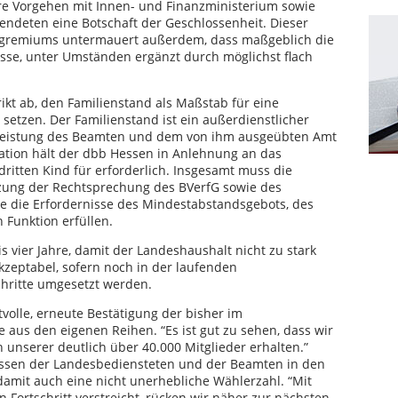
re Vorgehen mit Innen- und Finanzministerium sowie
ndeten eine Botschaft der Geschlossenheit. Dieser
sgremiums untermauert außerdem, dass maßgeblich die
e, unter Umständen ergänzt durch möglichst flach
ikt ab, den Familienstand als Maßstab für eine
etzen. Der Familienstand ist ein außerdienstlicher
r Leistung des Beamten und dem von ihm ausgeübten Amt
ation hält der dbb Hessen in Anlehnung an das
ritten Kind für erforderlich. Insgesamt muss die
zung der Rechtsprechung des BVerfG sowie des
e die Erfordernisse des Mindestabstandsgebots, des
 Funktion erfüllen.
s vier Jahre, damit der Landeshaushalt nicht zu stark
akzeptabel, sofern noch in der laufenden
chritte umgesetzt werden.
ftvolle, erneute Bestätigung der bisher im
aus den eigenen Reihen. “Es ist gut zu sehen, dass wir
 unserer deutlich über 40.000 Mitglieder erhalten.”
ressen der Landesbediensteten und der Beamten in den
mit auch eine nicht unerhebliche Wählerzahl. “Mit
ortschritt verstreicht, rücken wir näher zur nächsten