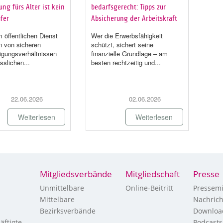
ng fürs Alter ist kein
bedarfsgerecht: Tipps zur
fer
Absicherung der Arbeitskraft
 öffentlichen Dienst
Wer die Erwerbsfähigkeit
en von sicheren
schützt, sichert seine
igungsverhältnissen
finanzielle Grundlage – am
sslichen...
besten rechtzeitig und...
22.06.2026
02.06.2026
Weiterlesen
Weiterlesen
Mitgliedsverbände
Mitgliedschaft
Presse
Unmittelbare
Online-Beitritt
Pressemi
Mittelbare
Nachric
Bezirksverbände
Downloa
äftigte
Podcasts