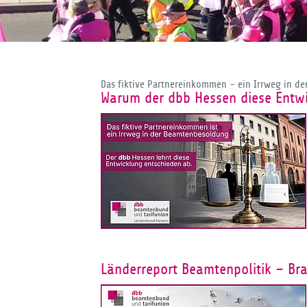
Das fiktive Partnereinkommen – ein Irrweg in d
Warum der dbb Hessen diese Entwi
Länderreport Beamtenpolitik – Br