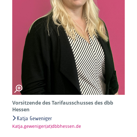
Vorsitzende des Tarifausschusses des dbb
Hessen
Katja Geweniger
Katja.geweniger(at)dbbhessen.de