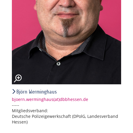
Björn Werminghaus
bjoern.werminghaus(at)dbbhessen.de
-----
Mitgliedsverband:
Deutsche Polizeigewerkschaft (DPolG, Landesverband
Hessen)