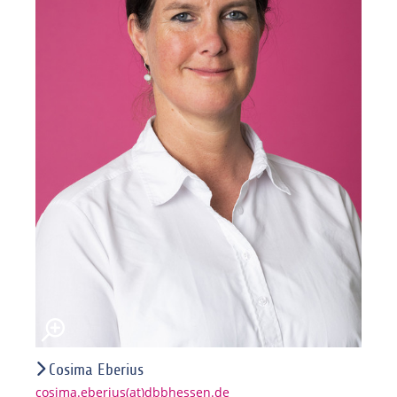
Cosima Eberius
cosima.eberius(at)dbbhessen.de