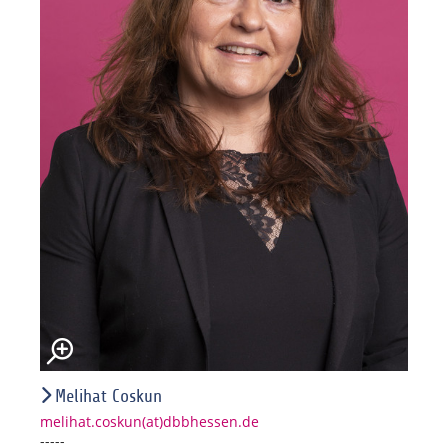
Melihat Coskun
melihat.coskun(at)dbbhessen.de
-----