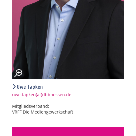
Uwe Tapken
uwe.tapken(at)dbbhessen.de
-----
Mitgliedsverband:
VRFF Die Mediengewerkschaft