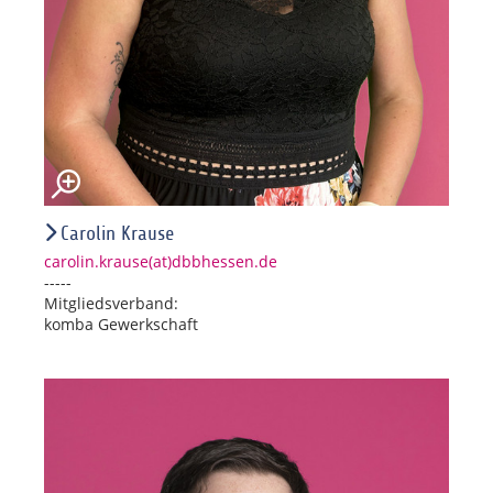
Carolin Krause
carolin.krause(at)dbbhessen.de
-----
Mitgliedsverband:
komba Gewerkschaft