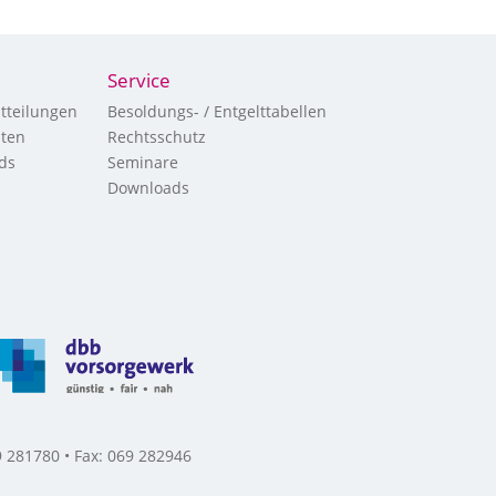
Service
tteilungen
Besoldungs- / Entgelttabellen
hten
Rechtsschutz
ds
Seminare
Downloads
 281780 • Fax: 069 282946