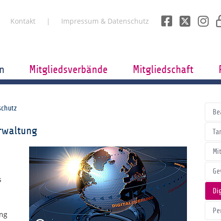
Kontakt
Impressum & Datenschutz
n
Mitgliedsverbände
Mitgliedschaft
schutz
Be
erwaltung
Tar
Mi
Ge
s
Di
Pe
ung