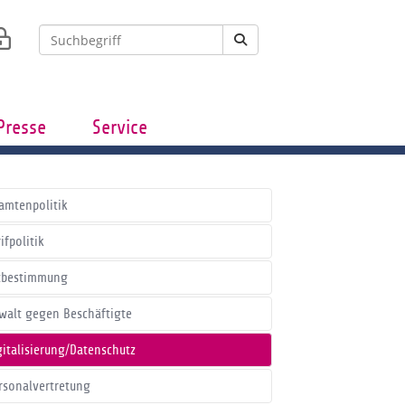
Presse
Service
amtenpolitik
ifpolitik
tbestimmung
walt gegen Beschäftigte
gitalisierung/Datenschutz
rsonalvertretung