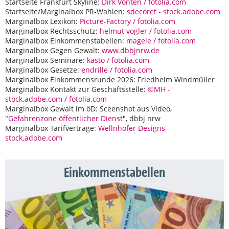
Startseite Frankfurt Skyline:
Dirk Vonten / fotolia.com
Startseite/Marginalbox PR-Wahlen:
sdecoret - stock.adobe.com
Marginalbox Lexikon:
Picture-Factory / fotolia.com
Marginalbox Rechtsschutz:
helmut vogler / fotolia.com
Marginalbox Einkommenstabellen:
magele / fotolia.com
Marginalbox Gegen Gewalt:
www.dbbjnrw.de
Marginalbox Seminare:
kasto / fotolia.com
Marginalbox Gesetze:
endrille / fotolia.com
Marginalbox Einkommensrunde 2026: Friedhelm Windmüller
Marginalbox Kontakt zur Geschäftsstelle:
©MH -
stock.adobe.com / fotolia.com
Marginalbox Gewalt im öD: Sceenshot aus Video,
"
Gefahrenzone öffentlicher Dienst
", dbbj nrw
Marginalbox Tarifverträge:
Wellnhofer Designs -
stock.adobe.com
Einkommenstabellen