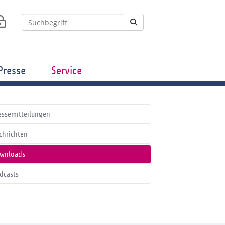
Presse
Service
essemitteilungen
chrichten
wnloads
dcasts