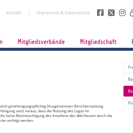
Kontakt
Impressum & Datenschutz
n
Mitgliedsverbände
Mitgliedschaft
Pr
Na
Do
Po
tzlich genehmigungspflichtig (Ausgenommen Berichterstattung
ehmigung setzt voraus, dass die Nutzung des Logos im
t, keine Beeinträchtigung des Ansehens des dbb Hessen durch die
cke verfolgt werden.