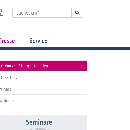
Presse
Service
soldungs- / Entgelttabellen
chtsschutz
minare
wnloads
Seminare