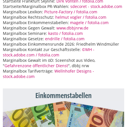
Startseite Frankfurt Skyline:
Dirk Vonten / fotolia.com
Startseite/Marginalbox PR-Wahlen:
sdecoret - stock.adobe.com
Marginalbox Lexikon:
Picture-Factory / fotolia.com
Marginalbox Rechtsschutz:
helmut vogler / fotolia.com
Marginalbox Einkommenstabellen:
magele / fotolia.com
Marginalbox Gegen Gewalt:
www.dbbjnrw.de
Marginalbox Seminare:
kasto / fotolia.com
Marginalbox Gesetze:
endrille / fotolia.com
Marginalbox Einkommensrunde 2026: Friedhelm Windmüller
Marginalbox Kontakt zur Geschäftsstelle:
©MH -
stock.adobe.com / fotolia.com
Marginalbox Gewalt im öD: Sceenshot aus Video,
"
Gefahrenzone öffentlicher Dienst
", dbbj nrw
Marginalbox Tarifverträge:
Wellnhofer Designs -
stock.adobe.com
Einkommenstabellen