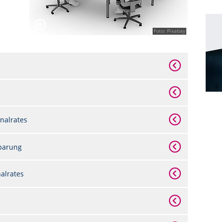
Foto: Pixabay
nalrates
nbarung
nalrates