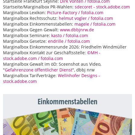
Startseite Frankfurt Skyline:
Dirk Vonten / fotolia.com
Startseite/Marginalbox PR-Wahlen:
sdecoret - stock.adobe.com
Marginalbox Lexikon:
Picture-Factory / fotolia.com
Marginalbox Rechtsschutz:
helmut vogler / fotolia.com
Marginalbox Einkommenstabellen:
magele / fotolia.com
Marginalbox Gegen Gewalt:
www.dbbjnrw.de
Marginalbox Seminare:
kasto / fotolia.com
Marginalbox Gesetze:
endrille / fotolia.com
Marginalbox Einkommensrunde 2026: Friedhelm Windmüller
Marginalbox Kontakt zur Geschäftsstelle:
©MH -
stock.adobe.com / fotolia.com
Marginalbox Gewalt im öD: Sceenshot aus Video,
"
Gefahrenzone öffentlicher Dienst
", dbbj nrw
Marginalbox Tarifverträge:
Wellnhofer Designs -
stock.adobe.com
Einkommenstabellen