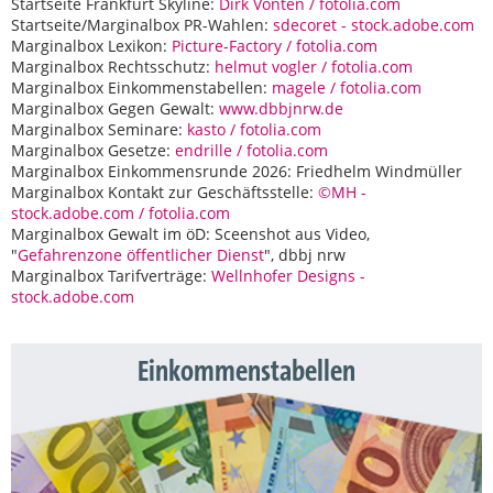
Startseite Frankfurt Skyline:
Dirk Vonten / fotolia.com
Startseite/Marginalbox PR-Wahlen:
sdecoret - stock.adobe.com
Marginalbox Lexikon:
Picture-Factory / fotolia.com
Marginalbox Rechtsschutz:
helmut vogler / fotolia.com
Marginalbox Einkommenstabellen:
magele / fotolia.com
Marginalbox Gegen Gewalt:
www.dbbjnrw.de
Marginalbox Seminare:
kasto / fotolia.com
Marginalbox Gesetze:
endrille / fotolia.com
Marginalbox Einkommensrunde 2026: Friedhelm Windmüller
Marginalbox Kontakt zur Geschäftsstelle:
©MH -
stock.adobe.com / fotolia.com
Marginalbox Gewalt im öD: Sceenshot aus Video,
"
Gefahrenzone öffentlicher Dienst
", dbbj nrw
Marginalbox Tarifverträge:
Wellnhofer Designs -
stock.adobe.com
Einkommenstabellen