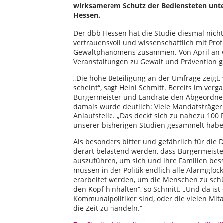
wirksamerem Schutz der Bediensteten unte
Hessen.
Der dbb Hessen hat die Studie diesmal nicht 
vertrauensvoll und wissenschaftlich mit Pro
Gewaltphänomens zusammen. Von April an w
Veranstaltungen zu Gewalt und Prävention 
„Die hohe Beteiligung an der Umfrage zeigt,
scheint“, sagt Heini Schmitt. Bereits im ve
Bürgermeister und Landräte den Abgeordnet
damals wurde deutlich: Viele Mandatsträger f
Anlaufstelle. „Das deckt sich zu nahezu 100
unserer bisherigen Studien gesammelt haben
Als besonders bitter und gefährlich für die
derart belastend werden, dass Bürgermeiste
auszuführen, um sich und ihre Familien bess
müssen in der Politik endlich alle Alarmglo
erarbeitet werden, um die Menschen zu schüt
den Kopf hinhalten“, so Schmitt. „Und da ist 
Kommunalpolitiker sind, oder die vielen Mit
die Zeit zu handeln.“