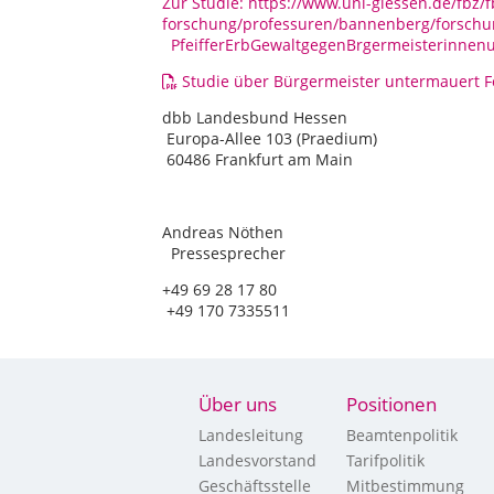
Zur Studie: https://www.uni-giessen.de/fbz/
forschung/professuren/bannenberg/forsch
PfeifferErbGewaltgegenBrgermeisterinnen
Studie über Bürgermeister untermauert 
dbb Lande
Europa-Allee
60486 Frankfurt am Main
Andrea
Pressesprecher
+49 69
+49 170 7335511
Über uns
Positionen
Landesleitung
Beamtenpolitik
Landesvorstand
Tarifpolitik
Geschäftsstelle
Mitbestimmung