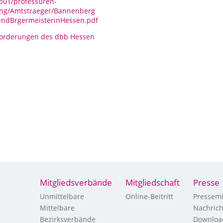
fb01/professuren-
ung/Amtstraeger/Bannenberg
undBrgermeisterinHessen.pdf
Forderungen des dbb Hessen
sbund Hessen
 103 (Praedium)
s Nöthen
 28 17 80
Mitgliedsverbände
Mitgliedschaft
Presse
Unmittelbare
Online-Beitritt
Pressemi
Mittelbare
Nachric
Bezirksverbände
Downloa