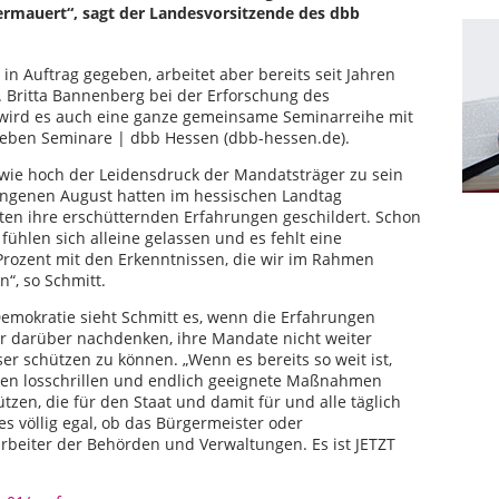
rmauert“, sagt der Landesvorsitzende des dbb
in Auftrag gegeben, arbeitet aber bereits seit Jahren
f. Britta Bannenberg bei der Erforschung des
ird es auch eine ganze gemeinsame Seminarreihe mit
geben Seminare | dbb Hessen (dbb-hessen.de).
 wie hoch der Leidensdruck der Mandatsträger zu sein
rgangenen August hatten im hessischen Landtag
en ihre erschütternden Erfahrungen geschildert. Schon
ühlen sich alleine gelassen und es fehlt eine
 Prozent mit den Erkenntnissen, die wir im Rahmen
“, so Schmitt.
 Demokratie sieht Schmitt es, wenn die Erfahrungen
r darüber nachdenken, ihre Mandate nicht weiter
er schützen zu können. „Wenn es bereits so weit ist,
cken losschrillen und endlich geeignete Maßnahmen
zen, die für den Staat und damit für und alle täglich
es völlig egal, ob das Bürgermeister oder
arbeiter der Behörden und Verwaltungen. Es ist JETZT