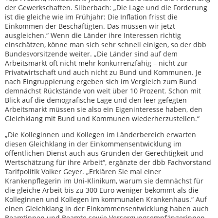
der Gewerkschaften. Silberbach: „Die Lage und die Forderung
ist die gleiche wie im Frühjahr: Die Inflation frisst die
Einkommen der Beschäftigten. Das müssen wir jetzt
ausgleichen.“ Wenn die Länder ihre Interessen richtig
einschätzen, könne man sich sehr schnell einigen, so der dbb
Bundesvorsitzende weiter. „Die Länder sind auf dem
Arbeitsmarkt oft nicht mehr konkurrenzfähig – nicht zur
Privatwirtschaft und auch nicht zu Bund und Kommunen. Je
nach Eingruppierung ergeben sich im Vergleich zum Bund
demnächst Rückstände von weit über 10 Prozent. Schon mit
Blick auf die demografische Lage und den leer gefegten
Arbeitsmarkt müssen sie also ein Eigeninteresse haben, den
Gleichklang mit Bund und Kommunen wiederherzustellen.“
„Die Kolleginnen und Kollegen im Länderbereich erwarten
diesen Gleichklang in der Einkommensentwicklung im
öffentlichen Dienst auch aus Gründen der Gerechtigkeit und
Wertschätzung für ihre Arbeit“, ergänzte der dbb Fachvorstand
Tarifpolitik Volker Geyer. „Erklären Sie mal einer
Krankenpflegerin im Uni-Klinikum, warum sie demnächst für
die gleiche Arbeit bis zu 300 Euro weniger bekommt als die
Kolleginnen und Kollegen im kommunalen Krankenhaus.“ Auf
einen Gleichklang in der Einkommensentwicklung haben auch
Beamtinnen und Beamte sowie Versorgungsempfängerinnen