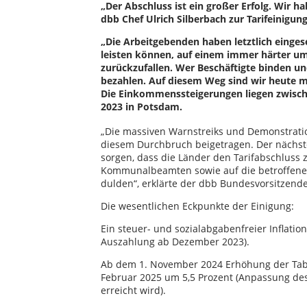
„Der Abschluss ist ein großer Erfolg. Wir
dbb Chef Ulrich Silberbach zur Tarifeinigung
„Die Arbeitgebenden haben letztlich eingese
leisten können, auf einem immer härter u
zurückzufallen. Wer Beschäftigte binden un
bezahlen. Auf diesem Weg sind wir heute 
Die Einkommenssteigerungen liegen zwisch
2023 in Potsdam.
„Die massiven Warnstreiks und Demonstrati
diesem Durchbruch beigetragen. Der nächste 
sorgen, dass die Länder den Tarifabschluss 
Kommunalbeamten sowie auf die betroffenen 
dulden“, erklärte der dbb Bundesvorsitzende
Die wesentlichen Eckpunkte der Einigung:
Ein steuer- und sozialabgabenfreier Inflatio
Auszahlung ab Dezember 2023).
Ab dem 1. November 2024 Erhöhung der Tabe
Februar 2025 um 5,5 Prozent (Anpassung des
erreicht wird).