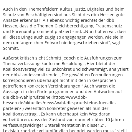
Auch in den Themenfeldern Kultus, Justiz, Digitales und beim
Schutz von Beschäftigten sind aus Sicht des dbb Hessen gute
Ansätze erkennbar. Als ebenso wichtig erachtet der dbb
Hessen, dass die Themen Gleichberechtigung, Frauenschutz
und Ehrenamt prominent platziert sind. „Nun hoffen wir, dass
all‘ diese Dinge auch zügig so angegangen werden, wie sie in
dem umfangreichen Entwurf niedergeschrieben sind“, sagt
Schmitt.
Äußerst kritisch sieht Schmitt jedoch die Ausführungen zum
Thema verfassungskonforme Besoldung. „Hier bleibt der
Koalitionsvertrag viel zu unkonkret und schwammig“, analysiert
der dbb-Landesvorsitzende. „Die gewählten Formulierungen
korrespondieren überhaupt nicht mit den in Gesprächen
getroffenen konkreten Vereinbarungen.“ Auch waren die
Aussagen in den Parteiprogrammen und den Antworten auf
die dbb-Wahlprüfsteine (https://www.dbb-
hessen.de/aktuelles/news/wahl-die-pruefsteine-fuer-die-
parteien/ ) wesentlich konkreter gewesen als nun der
Koalitionsvertrag. „Es kann überhaupt kein Weg daran
vorbeiführen, dass der Zustand von nunmehr über 10 Jahren
verfassungswidriger Unteralimentation in dieser 21.
Legislaturperiode vollumfänglich beendet werden muss,“ stellt