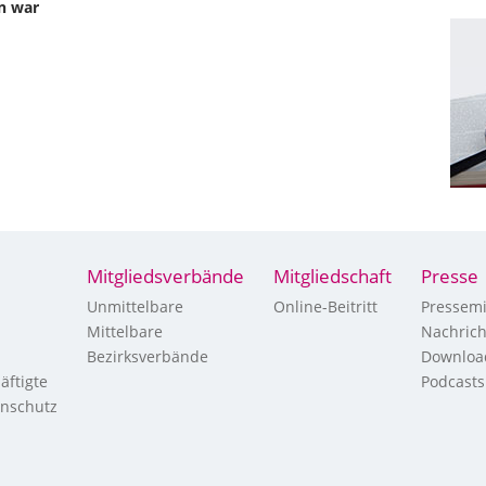
in war
Mitgliedsverbände
Mitgliedschaft
Presse
Unmittelbare
Online-Beitritt
Pressemi
Mittelbare
Nachric
Bezirksverbände
Downloa
äftigte
Podcasts
enschutz