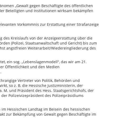
änomen „Gewalt gegen Beschäftigte des öffentlichen
er Beteiligten und Institutionen wirksam bekämpfen
relevanten Vorkommnis zur Erstattung einer Strafanzeige
g des Kreislaufs von der Anzeigeerstattung über die
den (Polizei, Staatsanwaltschaft und Gericht) bis zum
ichst angstfreien Weiterarbeit/Wiedereingliederung des
et, ein sog. „Lebenslagenmodell“, das wir am 21.
 der Öffentlichkeit und den Medien
.
rangige Vertreter von Politik, Behörden und
rkt, so z. B. die Hessische Justizministerin, der
a. M. und Präsident des Hess. Staatsgerichtshofs, der
der Polizeivizepräsident des Polizeipräsidiums
n im Hessischen Landtag im Beisein des hessischen
akt zur Bekämpfung von Gewalt gegen Beschäftigte im