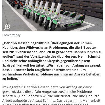
Foto:pixabay
„Der dbb Hessen begrüßt die Überlegungen der Römer-
Koalition, den Wildwuchs an Problemen, die die E-Scooter
seit 2019 verursachen, endlich in geordnete Bahnen lenken zu
wollen“, sagt der Vorsitzende des dbb Hessen, Heini Schmitt
und sieht seine anfängliche Skepsis gegenüber diesem
Spaßvehikel voll bestätigt. „Wir haben von Anfang an gesagt,
dass E-Scooter kein taugliches Instrument sind, um
vorhandene Verkehrsprobleme auch nur im Ansatz beheben
zu helfen.“
Im Gegenteil: Der dbb Hessen hatte von Anfang an davor
gewarnt, dass diese Fahrzeuge nur zusätzliche Probleme
schaffen. „Den Behörden wurde nur zusätzliche und unnütze
Arbeit aufgebürdet“, sagt Schmitt. Das begann mit Mehrarbeit
durch Kontrollen für die Ordnungsbehörden nach der