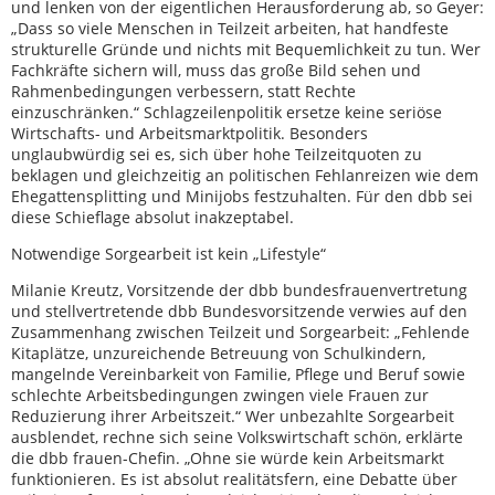
und lenken von der eigentlichen Herausforderung ab, so Geyer:
„Dass so viele Menschen in Teilzeit arbeiten, hat handfeste
strukturelle Gründe und nichts mit Bequemlichkeit zu tun. Wer
Fachkräfte sichern will, muss das große Bild sehen und
Rahmenbedingungen verbessern, statt Rechte
einzuschränken.“ Schlagzeilenpolitik ersetze keine seriöse
Wirtschafts- und Arbeitsmarktpolitik. Besonders
unglaubwürdig sei es, sich über hohe Teilzeitquoten zu
beklagen und gleichzeitig an politischen Fehlanreizen wie dem
Ehegattensplitting und Minijobs festzuhalten. Für den dbb sei
diese Schieflage absolut inakzeptabel.
Notwendige Sorgearbeit ist kein „Lifestyle“
Milanie Kreutz, Vorsitzende der dbb bundesfrauenvertretung
und stellvertretende dbb Bundesvorsitzende verwies auf den
Zusammenhang zwischen Teilzeit und Sorgearbeit: „Fehlende
Kitaplätze, unzureichende Betreuung von Schulkindern,
mangelnde Vereinbarkeit von Familie, Pflege und Beruf sowie
schlechte Arbeitsbedingungen zwingen viele Frauen zur
Reduzierung ihrer Arbeitszeit.“ Wer unbezahlte Sorgearbeit
ausblendet, rechne sich seine Volkswirtschaft schön, erklärte
die dbb frauen-Chefin. „Ohne sie würde kein Arbeitsmarkt
funktionieren. Es ist absolut realitätsfern, eine Debatte über