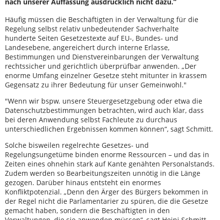
nach unserer Auffassung ausdrücklich nicht dazu.“
Häufig müssen die Beschäftigten in der Verwaltung für die
Regelung selbst relativ unbedeutender Sachverhalte
hunderte Seiten Gesetzestexte auf EU-, Bundes- und
Landesebene, angereichert durch interne Erlasse,
Bestimmungen und Dienstvereinbarungen der Verwaltung
rechtssicher und gerichtlich überprüfbar anwenden. „Der
enorme Umfang einzelner Gesetze steht mitunter in krassem
Gegensatz zu ihrer Bedeutung für unser Gemeinwohl."
"Wenn wir bspw. unsere Steuergesetzgebung oder etwa die
Datenschutzbestimmungen betrachten, wird auch klar, dass
bei deren Anwendung selbst Fachleute zu durchaus
unterschiedlichen Ergebnissen kommen können“, sagt Schmitt.
Solche bisweilen regelrechte Gesetzes- und
Regelungsungetüme binden enorme Ressourcen – und das in
Zeiten eines ohnehin stark auf Kante genähten Personalstands.
Zudem werden so Bearbeitungszeiten unnötig in die Länge
gezogen. Darüber hinaus entsteht ein enormes
Konfliktpotenzial. „Denn den Ärger des Bürgers bekommen in
der Regel nicht die Parlamentarier zu spüren, die die Gesetze
gemacht haben, sondern die Beschäftigten in den
Verwaltungen, die sie anwenden müssen“, sagt Heini Schmitt.