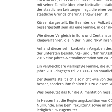
mit seiner Familie über eine Nettoalimenta
der staatlichen Leistungen liegt, die einer v
staatliche Grundsicherung angewiesen ist.
Kürzer dargestellt: Ein Beamter, der Vollzeit
bessergestellt sein als eine Familie, in der 
Wie dieser Vergleich in Euro und Cent anzust
Klageverfahren, die in Berlin und NRW ihren
Anhand dieser sehr konkreten Vorgaben des
der untersten Besoldungs- und Erfahrungsstuf
2015 eine Jahres-Nettoalimentation von ca. 2
Ein vergleichbare vierköpfige Familie, die au
Jahre 2015 dagegen rd. 29.300,- € an staatli
Der Beamte stellt sich also nicht -wie von 
besser, sondern ihm fehlten bis zu diesem Wer
Was bedeutet das für die Alimentation hes
In Hessen hat die Regierungskoalition von 
Nullrunde, eine Beihilfekürzung sowie im J
lediglich 1 % zugemutet.