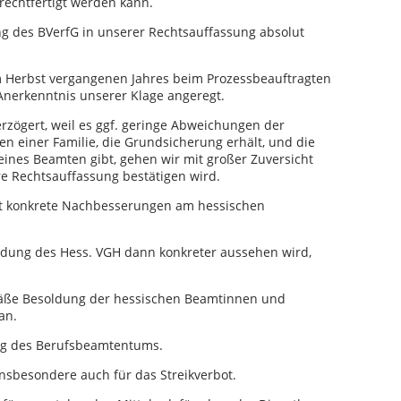
echtfertigt werden kann.
g des BVerfG in unserer Rechtsauffassung absolut
m Herbst vergangenen Jahres beim Prozessbeauftragten
 Anerkenntnis unserer Klage angeregt.
rzögert, weil es ggf. geringe Abweichungen der
n einer Familie, die Grundsicherung erhält, und die
eines Beamten gibt, gehen wir mit großer Zuversicht
re Rechtsauffassung bestätigen wird.
t konkrete Nachbesserungen am hessischen
dung des Hess. VGH dann konkreter aussehen wird,
mäße Besoldung der hessischen Beamtinnen und
an.
ung des Berufsbeamtentums.
insbesondere auch für das Streikverbot.