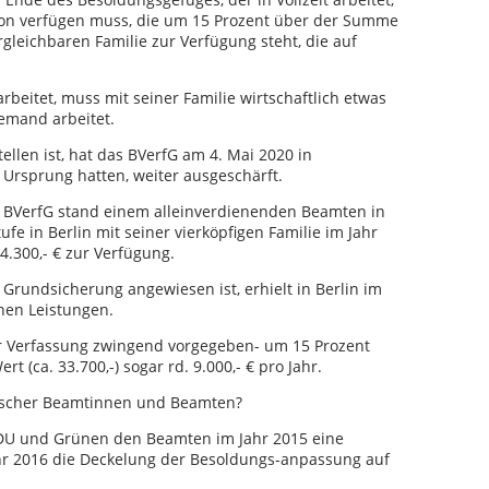
tion verfügen muss, die um 15 Prozent über der Summe
ergleichbaren Familie zur Verfügung steht, die auf
 arbeitet, muss mit seiner Familie wirtschaftlich etwas
niemand arbeitet.
ellen ist, hat das BVerfG am 4. Mai 2020 in
 Ursprung hatten, weiter ausgeschärft.
 BVerfG stand einem alleinverdienenden Beamten in
e in Berlin mit seiner vierköpfigen Familie im Jahr
4.300,- € zur Verfügung.
f Grundsicherung angewiesen ist, erhielt in Berlin im
chen Leistungen.
der Verfassung zwingend vorgegeben- um 15 Prozent
t (ca. 33.700,-) sogar rd. 9.000,- € pro Jahr.
sischer Beamtinnen und Beamten?
CDU und Grünen den Beamten im Jahr 2015 eine
ahr 2016 die Deckelung der Besoldungs-anpassung auf