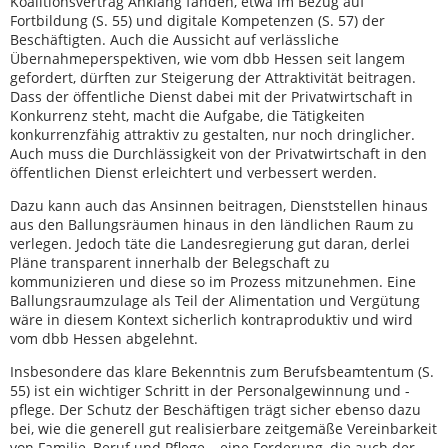
Koalitionsvertrag Anklang fanden, etwa im Bezug auf
Fortbildung (S. 55) und digitale Kompetenzen (S. 57) der
Beschäftigten. Auch die Aussicht auf verlässliche
Übernahmeperspektiven, wie vom dbb Hessen seit langem
gefordert, dürften zur Steigerung der Attraktivität beitragen.
Dass der öffentliche Dienst dabei mit der Privatwirtschaft in
Konkurrenz steht, macht die Aufgabe, die Tätigkeiten
konkurrenzfähig attraktiv zu gestalten, nur noch dringlicher.
Auch muss die Durchlässigkeit von der Privatwirtschaft in den
öffentlichen Dienst erleichtert und verbessert werden.
Dazu kann auch das Ansinnen beitragen, Dienststellen hinaus
aus den Ballungsräumen hinaus in den ländlichen Raum zu
verlegen. Jedoch täte die Landesregierung gut daran, derlei
Pläne transparent innerhalb der Belegschaft zu
kommunizieren und diese so im Prozess mitzunehmen. Eine
Ballungsraumzulage als Teil der Alimentation und Vergütung
wäre in diesem Kontext sicherlich kontraproduktiv und wird
vom dbb Hessen abgelehnt.
Insbesondere das klare Bekenntnis zum Berufsbeamtentum (S.
55) ist ein wichtiger Schritt in der Personalgewinnung und -
pflege. Der Schutz der Beschäftigen trägt sicher ebenso dazu
bei, wie die generell gut realisierbare zeitgemäße Vereinbarkeit
von Familie, Beruf und Pflege – eine Forderung, die auch der