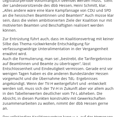
Legislaturperiode vollumfänglich beendet werden muss,“ stellt
der Landesvorsitzende des dbb Hessen, Heini Schmitt, klar.
„Alles andere wäre eine klare Kampfansage von CDU und SPD
an die hessischen Beamtinnen und Beamten!“ Auch müsse klar
sein, dass die vielen ambitionierten Ziele der Koalition nur mit
motivierten Beamten und Beschäftigten realisiert werden
können.
Zur Entrüstung führt auch, dass im Koalitionsvertrag mit keiner
Silbe das Thema rückwirkende Entschädigung für
verfassungswidrige Unteralimentation in der Vergangenheit
erwähnt wird.
Auch die Formulierung, man sei „bestrebt, die Tarifergebnisse
auf Beamtinnen und Beamte zu übertragen“, lässt
Entschlossenheit und Eindeutigkeit vermissen. Gerade erst vor
wenigen Tagen haben es die anderen Bundesländer Hessen
vorgemacht und die Übernahme des TdL- Ergebnisses
angekündigt. Wenn der TV-H weitergeführt und -entwickelt
werden soll, muss sich der TV-H in Zukunft aber vor allem auch
in den Tabellenwerten deutlicher vom TV-L abheben. Die
Absicht, in diesen Punkten konstruktiv mit Gewerkschaften
zusammenarbeiten zu wollen, nimmt der dbb Hessen gerne
an.
Der vollständige Koalitionsvertrag kann u.a. auf der Homepage