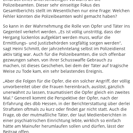
Polizeibeamten. Dieser sehr einseitige Fokus des
Gesamtberichts stellt im Wesentlichen nur eine Frage: Welchen
Fehler könnten die Polizeibeamten wohl gemacht haben?
So kann in der Wahrnehmung die Rolle von Opfer und Täter ins
Gegenteil verkehrt werden. „Es ist völlig unstrittig, dass der
Hergang lückenlos aufgeklärt werden muss, wofür die
Ermittlungs- und Justizbehörden sorgfältig sorgen werden“,
sagt Heini Schmitt, der jahrzehntelang selbst im Polizeidienst
aktiv tätig war. Auch für die Polizeibeamten, die sich offenbar
gezwungen sahen, von ihrer Schusswaffe Gebrauch zu
machen, ist dieses Geschehen, bei dem der Täter auf tragische
Weise zu Tode kam, ein sehr belastendes Ereignis.
„Aber die Folgen für die Opfer, die ein solcher Angriff, der völlig
unvorbereitet über die Frauen hereinbrach, auslöst, gänzlich
unerwähnt zu lassen, traumatisiert die Opfer gleich ein zweites
Mal.“ Generell kommt die Perspektive der Opfer, nach der
Erfahrung des dbb Hessen, in der Berichterstattung über derlei
Straftaten oftmals zu kurz oder findet gar nicht statt. Auch die
Frage, ob der mutmaßliche Täter, der laut Medienberichten in
einer psychiatrischen Einrichtung lebte, wirklich so einfach
hätte am Mainufer herumlaufen sollen und dürfen, lässt der
Beitrag offen.