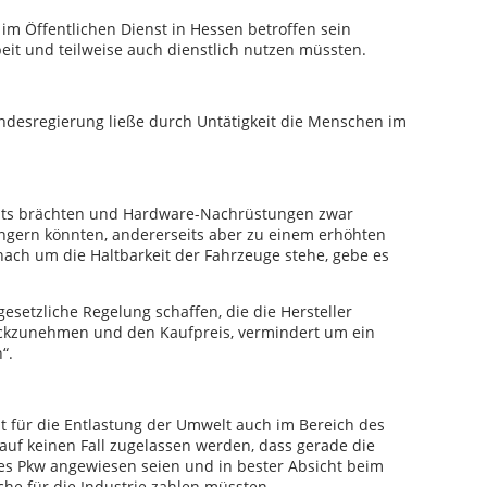
 im Öffentlichen Dienst in Hessen betroffen sein
beit und teilweise auch dienstlich nutzen müssten.
Bundesregierung ließe durch Untätigkeit die Menschen im
hts brächten und Hardware-Nachrüstungen zwar
ngern könnten, andererseits aber zu einem erhöhten
nach um die Haltbarkeit der Fahrzeuge stehe, gebe es
 gesetzliche Regelung schaffen, die die Hersteller
rückzunehmen und den Kaufpreis, vermindert um ein
“.
für die Entlastung der Umwelt auch im Bereich des
 auf keinen Fall zugelassen werden, dass gerade die
res Pkw angewiesen seien und in bester Absicht beim
che für die Industrie zahlen müssten.