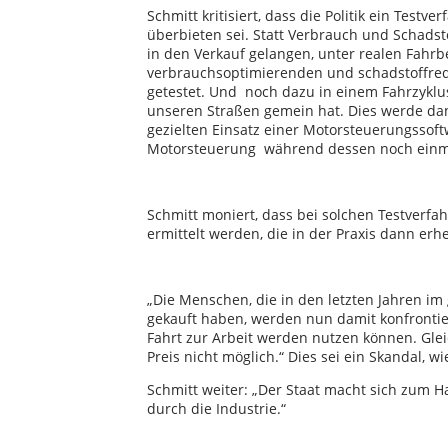
Schmitt kritisiert, dass die Politik ein Testv
überbieten sei. Statt Verbrauch und Schadst
in den Verkauf gelangen, unter realen Fahrb
verbrauchsoptimierenden und schadstoffre
getestet. Und noch dazu in einem Fahrzyklus
unseren Straßen gemein hat. Dies werde dan
gezielten Einsatz einer Motorsteuerungssoft
Motorsteuerung während dessen noch einma
Schmitt moniert, dass bei solchen Testver
ermittelt werden, die in der Praxis dann erh
„Die Menschen, die in den letzten Jahren i
gekauft haben, werden nun damit konfrontiert
Fahrt zur Arbeit werden nutzen können. Glei
Preis nicht möglich.“ Dies sei ein Skandal, w
Schmitt weiter: „Der Staat macht sich zum 
durch die Industrie.“