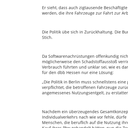
Er sieht, dass auch zigtausende Beschäftigte
werden, die ihre Fahrzeuge zur Fahrt zur Ar
Die Politik übe sich in Zurückhaltung. Die 
Stich.
Da Softwarenachrüstungen offenkundig nic
möglicherweise den Schadstoffausstoß verri
Verbrauch führten und unklar sei, wie es da
für den dbb Hessen nur eine Lösung:
„Die Politik in Berlin muss schnellstens eine
verpflichtet, die betroffenen Fahrzeuge zu
angemessenes Nutzungsentgelt, zu erstatten
Nachdem ein überzeugendes Gesamtkonzept 
Individualverkehrs nach wie vor fehle, dürfe
Menschen, die beruflich auf die Nutzung ih
Kauf ihres Pkw gehandelt hätten, nun die Ze