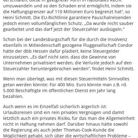
umzuwandeln und so den Schaden erst ermöglicht, indem sie
die Haftungsgrenzer auf 110 Millionen Euro begrenzt hat“, so
Heini Schmitt. Die EU-Richtlinie garantiere Pauschalreisenden
jedoch einen vollumfänglichen Schutz. „Da wurde nicht sauber
gearbeitet und das darf jetzt der Steuerzahler ausbügeln.“
Schon bei der Landesbürgschaft für die durch die Insolvenz
ebenfalls in Mitleidenschaft gezogene Fluggesellschaft Condor
hätte der dbb Hessen dafür plädiert, keine Steuergelder
einzusetzen. „Es darf nicht sein, dass die Gewinne von
Unternehmen privatisiert werden, die Verluste jedoch auf den
Steuerzahler heruntergebrochen werden“, findet Heini Schmitt.
Wenn man überlegt, was mit diesen Steuermitteln Sinnvolles
getan werden könnte: Für 400 Mio. Euro könnte man z.B. rd.
5.000 Beschäftigte im öffentlichen Dienst ein Jahr lang
bezahlen.
Auch wenn es im Einzelfall sicherlich ärgerlich ist:
Urlaubsreisen sind ein rein privates Vergnügen und damit
letztlich auch ein privates Risiko, für das man die Allgemeinheit
nicht in Haftung nehmen darf. Darüber hinaus hätte sowohl
die Regierung als auch jeder Thomas-Cook-Kunde die
Möglichkeit gehabt, sich über die wirtschaftlichen Probleme –