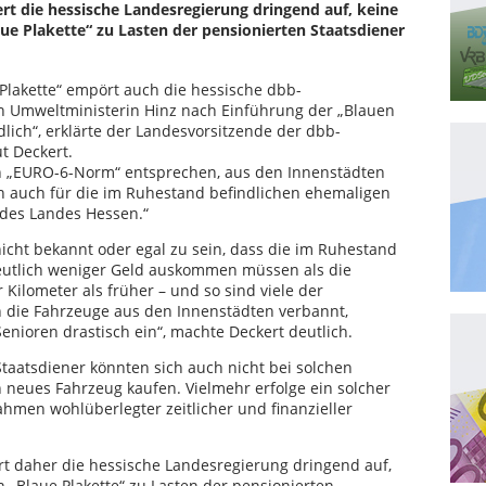
rt die hessische Landesregierung dringend auf, keine
aue Plakette“ zu Lasten der pensionierten Staatsdiener
Plakette“ empört auch die hessische dbb-
n Umweltministerin Hinz nach Einführung der „Blauen
lich“, erklärte der Landesvorsitzende der dbb-
t Deckert.
n „EURO-6-Norm“ entsprechen, aus den Innenstädten
n auch für die im Ruhestand befindlichen ehemaligen
des Landes Hessen.“
icht bekannt oder egal zu sein, dass die im Ruhestand
deutlich weniger Geld auskommen müssen als die
 Kilometer als früher – und so sind viele der
 die Fahrzeuge aus den Innenstädten verbannt,
enioren drastisch ein“, machte Deckert deutlich.
taatsdiener könnten sich auch nicht bei solchen
neues Fahrzeug kaufen. Vielmehr erfolge ein solcher
hmen wohlüberlegter zeitlicher und finanzieller
rt daher die hessische Landesregierung dringend auf,
n „Blaue Plakette“ zu Lasten der pensionierten