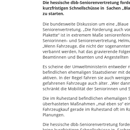
Die hessische dbb-Seniorenvertretung forde
kurzfristigen Schnellschüsse in Sachen „Bl
zu starten.
Die bundesweite Diskussion um eine „Blaue 
Seniorenvertretung. „Die Forderung auch vo
Plakette“ ist in extremem Maße seniorenfeind
Seniorinnen- und Seniorenvertretung, Helmu
„Wenn Fahrzeuge, die nicht der sogenannte
verbannt werden, hat das gravierende Folge
Beamtinnen und Beamten und Angestellten 
Es scheine der Umweltministerin entweder n
befindlichen ehemaligen Staatsdiener mit 
aktiven. In der Regel fahren sie auch weniger
gefahrenen Fahrzeuge auch älter. „Wer dann
schränkt die Mobilität der Seniorinnen und S
Die im Ruhestand befindlichen ehemaligen S
überhasteten Maßnahmen „mal eben so“ ein 
Fahrzeugkauf gerade im Ruhestand oft im Ra
Planungen.
Die hessische dbb-Seniorenvertretung forde
keine kurzfristigen Schnellschüsse in Sache