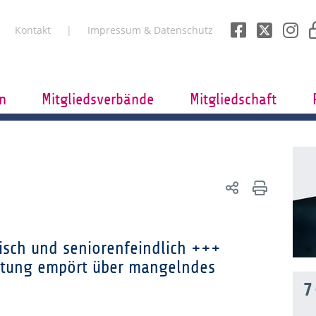
Kontakt
Impressum & Datenschutz
n
Mitgliedsverbände
Mitgliedschaft
tisch und seniorenfeindlich +++
etung empört über mangelndes
7