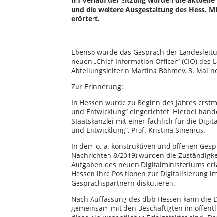
Im Verlauf der Sitzung wurden die aktuelle 
und die weitere Ausgestaltung des Hess. Mi
erörtert.
Ebenso wurde das Gespräch der Landesleitu
neuen „Chief Information Officer“ (CIO) des
Abteilungsleiterin Martina Böhmev. 3. Mai n
Zur Erinnerung:
In Hessen wurde zu Beginn des Jahres erstma
und Entwicklung“ eingerichtet. Hierbei hand
Staatskanzlei mit einer fachlich für die Digit
und Entwicklung“, Prof. Kristina Sinemus.
In dem o. a. konstruktiven und offenen Ges
Nachrichten 8/2019) wurden die Zuständigke
Aufgaben des neuen Digitalministeriums erl
Hessen ihre Positionen zur Digitalisierung i
Gesprächspartnern diskutieren.
Nach Auffassung des dbb Hessen kann die Di
gemeinsam mit den Beschäftigten im öffentli