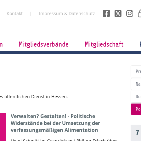
Kontakt
Impressum & Datenschutz
n
Mitgliedsverbände
Mitgliedschaft
Pr
Na
 öffentlichen Dienst in Hessen.
Do
Po
Verwalten? Gestalten! - Politische
Widerstände bei der Umsetzung der
verfassungsmäßigen Alimentation
7
Heini Schmitt im Gespräch mit Philipp Erlach über