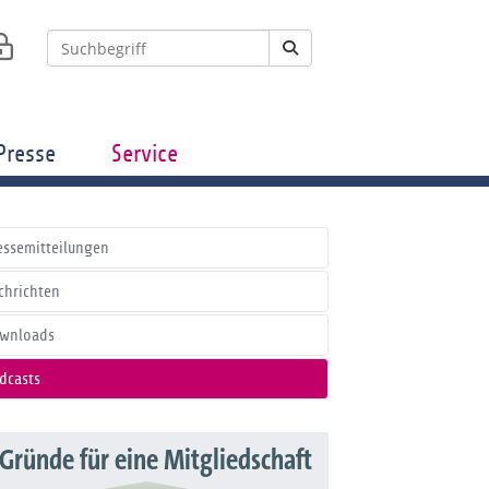
Presse
Service
essemitteilungen
chrichten
wnloads
dcasts
 Gründe für eine Mitgliedschaft