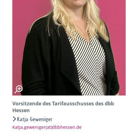
Vorsitzende des Tarifausschusses des dbb
Hessen
Katja Geweniger
Katja.geweniger(at)dbbhessen.de