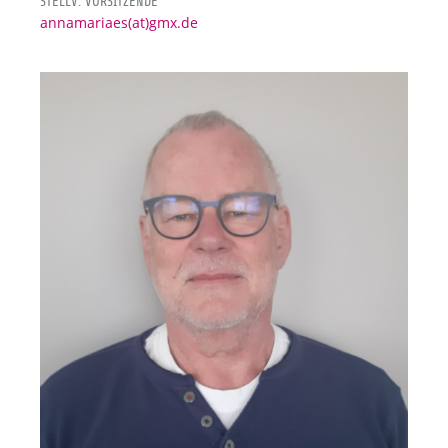
STELLV. VORSITZENDE
annamariaes(at)gmx.de