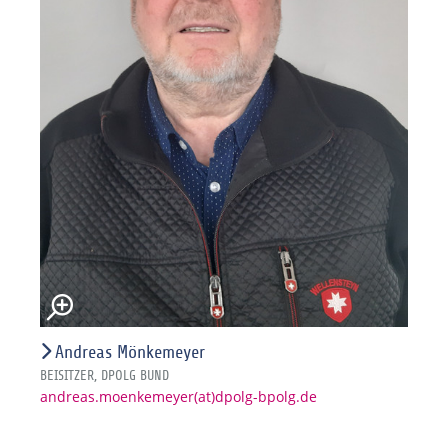
Andreas Mönkemeyer
BEISITZER, DPOLG BUND
andreas.moenkemeyer(at)dpolg-bpolg.de