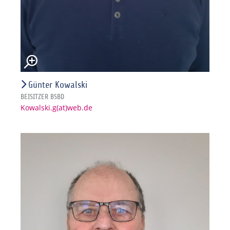
Günter Kowalski
BEISITZER BSBD
Kowalski.g(at)web.de