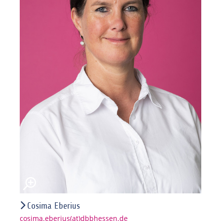
Cosima Eberius
cosima.eberius(at)dbbhessen.de