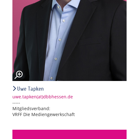
Uwe Tapken
uwe.tapken(at)dbbhessen.de
-----
Mitgliedsverband:
VRFF Die Mediengewerkschaft