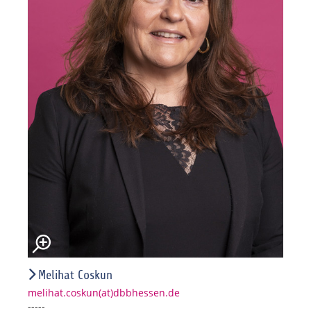
Melihat Coskun
melihat.coskun(at)dbbhessen.de
-----