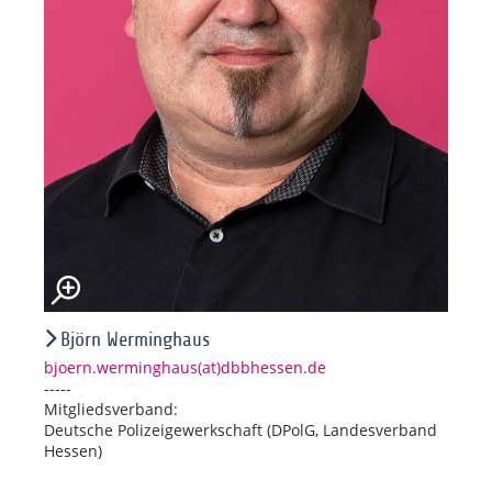
Björn Werminghaus
bjoern.werminghaus(at)dbbhessen.de
-----
Mitgliedsverband:
Deutsche Polizeigewerkschaft (DPolG, Landesverband
Hessen)