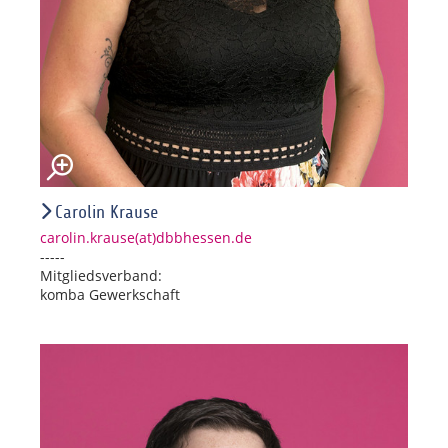
Carolin Krause
carolin.krause(at)dbbhessen.de
-----
Mitgliedsverband:
komba Gewerkschaft